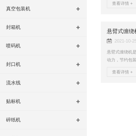
查看详情 +
大程度减少货
真空包装机
悬臂式缠绕机
复、单上或者
封箱机
装方式，可随意
悬臂式缠绕
噪音小。3、包
2021-10-2
喷码机
悬臂式缠绕机
动力，节约包
封口机
渐成为大型企
查看详情 +
业如帘子布、
流水线
是不知道各位
然出现转盘不
效率产生很大
贴标机
我们总结出以下
碎纸机