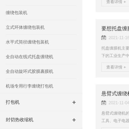
查看详情 +
行业。下面我
缠绕包装机
式缠绕机应用
保证货物在包
立式环体缠绕包装机
据包装的实际
要想托盘缠
应用于玻璃制品
2021-11-1
水平式筒径缠绕包装机
托盘缠膜机主
下的工业生产
全自动在线式托盘缠绕机
化运行，因此
查看详情 +
面我们就来细细
全自动旋环式胶膜裹膜机
外观，使用效果
膜，达高缠卷紧
机场专用行李缠绕打包机
膜，达高长度是
悬臂式缠绕
大，拉伸比强，
打包机
2021-11-0
悬臂式缠绕机
封切热收缩机
工具、电子电
用缠绕机不仅