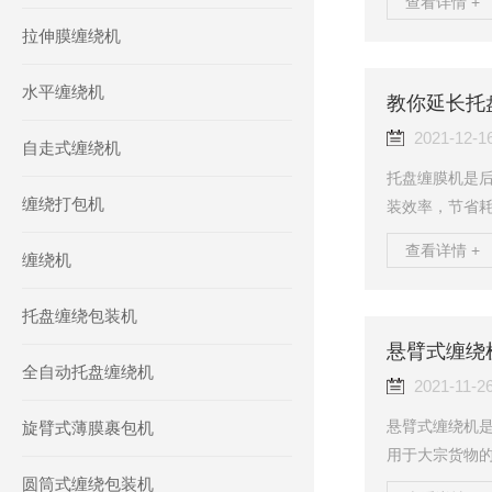
查看详情 +
系统保护功能(
拉伸膜缠绕机
条保护问题或
手柄；此时可在
水平缠绕机
转)。任何情况
教你延长托
下齿轮以及上、下
2021-12-1
自走式缠绕机
托盘缠膜机是
缠绕打包机
装效率，节省
损故障的原因
查看详情 +
缠绕机
用久了会磨损
解下吧。1、
托盘缠绕包装机
一块平坦的地
动，托辊受力
悬臂式缠绕
全自动托盘缠绕机
明显异响。2、
2021-11-2
悬臂式缠绕机是
旋臂式薄膜裹包机
用于大宗货物
圆筒式缠绕包装机
品、五金工具