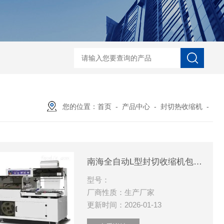
自动协作码垛机纸箱码垛械手
DZ-760全自
您的位置：
首页
-
产品中心
-
封切热收缩机
-
南海全自动L型封切收缩机包装速度快
型号：
厂商性质：生产厂家
更新时间：2026-01-13