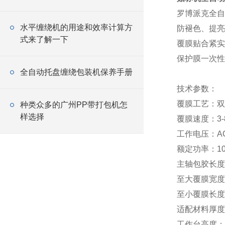
罗博派克全自
水平缠绕机的用途和效率计算方
防褪色、提亮
式来了解一下
覆膜贴合紧实
保护膜一次性
全自动托盘缠绕包装机保养手册
技术参数：
覆膜工艺：双
种类众多的广州PP带打包机怎
样选择
覆膜速度：3-8
工作电压：AC2
额定功率：10
主轴包胶长度：
至大覆膜宽度：
至小覆膜长度：
适配材料厚度：
工作台高度：7