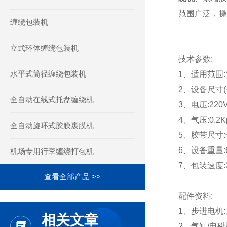
范围广泛，操
缠绕包装机
立式环体缠绕包装机
技术参数:
水平式筒径缠绕包装机
1、适用范围:宽
2、设备尺寸(长
全自动在线式托盘缠绕机
3、电压:220V
4、气压:0.2K
全自动旋环式胶膜裹膜机
5、胶带尺寸:长
6、设备重量:6
机场专用行李缠绕打包机
7、包装速度:
查看全部产品 >>
配件资料:
1、步进电机
相关文章
2、气缸/电磁