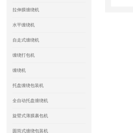
拉伸膜缠绕机
水平缠绕机
自走式缠绕机
缠绕打包机
缠绕机
托盘缠绕包装机
全自动托盘缠绕机
旋臂式薄膜裹包机
圆筒式缠绕包装机