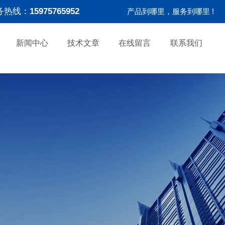
务热线：
15975765952
产品到哪里，服务到哪里 !
新闻中心
技术文章
在线留言
联系我们