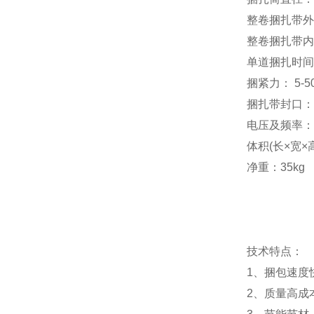
整卷捆扎带外
整卷捆扎带内
单道捆扎时间：
捆紧力： 5-5
捆扎带封口：
电压及频率： A
体积(长×宽×高)
净重：35kg
技术特点：
1、捆包速度
2、质量高成