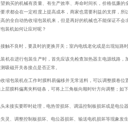
希望购买的机械有质量、有生产效率、寿命时间长，价格低廉的
些要求都会在一定程度上提高成本，商家也需要利益的支撑，所
高的全自动热收缩包装机来，但是再好的机械也不能保证不会出
缩包装机如何让应对呢？
关接触不良时，要及时的更换开关；室内电线老化或是出现短路
包装机在进行包装生产时，首先应该先检查加热器主电源线路，
检测吸磁开关各接点是否正常。
热收缩包装机在工作时膜料易偏移并无常送料，可以调整膜卷位
如上层膜料偏离夹料链条，可将上三角板向顺时针方向调整；如
线头未接实要即时处理，电热管损坏、调温控制板损坏或是电位
关失灵、调整控制板损坏、电位器损坏、输送电机损坏等现象发