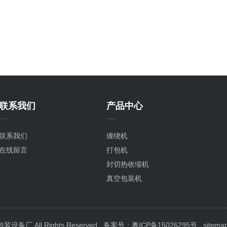
联系我们
产品中心
联系我们
缠绕机
在线留言
打包机
封切热收缩机
真空包装机
封箱机
喷码机
封口机
 All Rights Reserved
备案号：粤ICP备15026295号
sitema