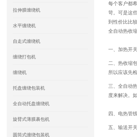
每个客户都
拉伸膜缠绕机
苛。可是这
到性价比比较
水平缠绕机
全自动热收
自走式缠绕机
一、加热开
缠绕打包机
二、热收缩
缠绕机
所以应该先
三、全自动
托盘缠绕包装机
度来解决。
全自动托盘缠绕机
四、电热管
旋臂式薄膜裹包机
五、输送开
圆筒式缠绕包装机