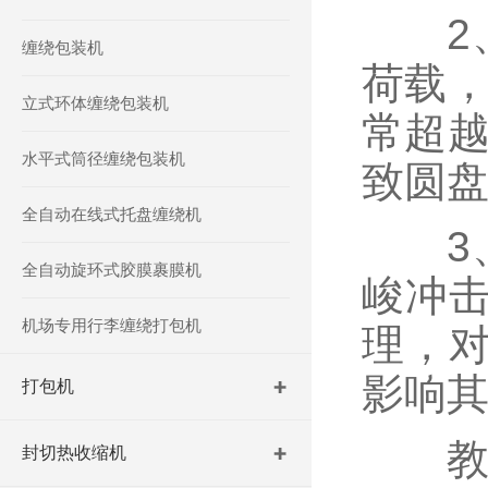
2、
缠绕包装机
荷载，
立式环体缠绕包装机
常超越
水平式筒径缠绕包装机
致圆
全自动在线式托盘缠绕机
3、
全自动旋环式胶膜裹膜机
峻冲
机场专用行李缠绕打包机
理，
影响
打包机
教
封切热收缩机