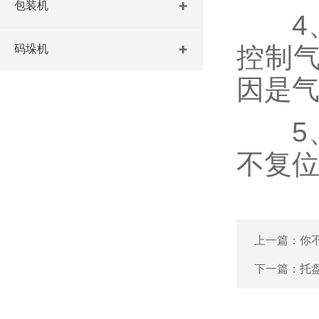
包装机
4、
控制
码垛机
因是
5、
不复
上一篇：
你
下一篇：
托