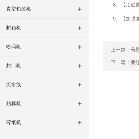
8、【顶底层参
真空包装机
9、【加强参数
封箱机
喷码机
上一篇：
悬
下一篇：
要
封口机
流水线
贴标机
碎纸机