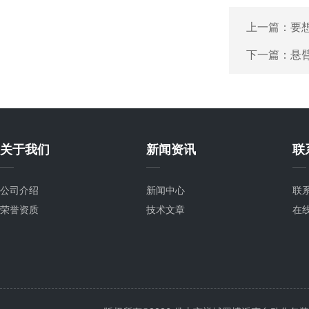
上一篇：
要
下一篇：
悬
关于我们
新闻资讯
联
公司介绍
新闻中心
联
荣誉资质
技术文章
在