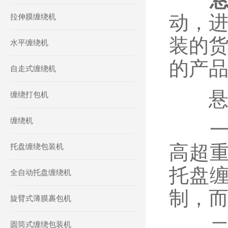
动，进
拉伸膜缠绕机
装的货
水平缠绕机
的产
自走式缠绕机
悬臂
缠绕打包机
缠绕机
一、
高超
托盘缠绕包装机
托盘
全自动托盘缠绕机
制，
旋臂式薄膜裹包机
圆筒式缠绕包装机