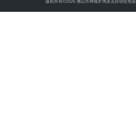
版权所有©2026 佛山市禅城罗博派克自动化包装设备厂 A