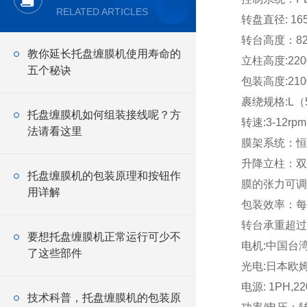
RELATED ARTICLES
转盘直径: 16
转台高度：8
教你延长托盘缠膜机使用寿命的
立柱高度:22
五个秘诀
包装高度:21
裹绕规格:L（50
托盘缠膜机如何组装接线呢？方
转速:3-12rp
法请看这里
膜架系统：恒
升降立柱：双
托盘缠膜机的包装原理和按钮作
膜的张力可调
用详解
包装效率：每小
转台承重超过：
要想托盘缠膜机正常运行可少不
电机:中国台
了这些部件
光电:日本欧
电源: 1PH,2
技术科普，托盘缠膜机的包装原