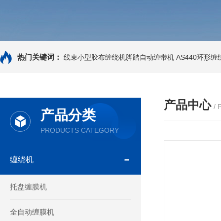
热门关键词：
线束小型胶布缠绕机脚踏自动缠带机
AS440环形
产品中心
/
产品分类
PRODUCTS CATEGORY
缠绕机
托盘缠膜机
全自动缠膜机