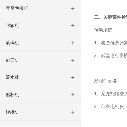
真空包装机
三、关键部件检
封箱机
‌传动系统‌
喷码机
1、检查链条张
2、转盘运行变
封口机
流水线
‌易损件更换‌
1、尼龙托辊磨
贴标机
2、储备电机皮
碎纸机