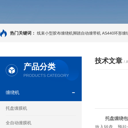
热门关键词：
线束小型胶布缠绕机脚踏自动缠带机
AS440环形
技术文章
/ 
产品分类
PRODUCTS CATEGORY
缠绕机
托盘缠膜机
托盘缠绕
全自动缠膜机
放入转盘，预拉