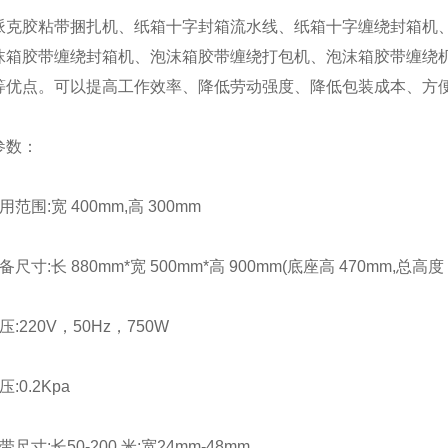
胶粘带捆扎机、纸箱十字封箱流水线、纸箱十字缠绕封箱机、
沫箱胶带缠绕封箱机、泡沫箱胶带缠绕打包机、泡沫箱胶带缠绕
等优点。可以提高工作效率、降低劳动强度、降低包装成本、方
数：
围:宽 400mm,高 300mm
:长 880mm*宽 500mm*高 900mm(底座高 470mm,总高度 1
220V，50Hz，750W
0.2Kpa
:长50-200 米;宽24mm-48mm