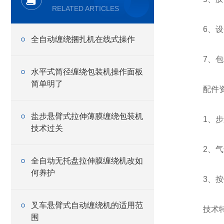
RELATED ARTICLES
6、设备重
全自动缠绕捆扎机在线式操作
7、包装
水平式筒径缠绕包装机操作面板
简单明了
配件资
盐步悬臂式拉伸薄膜缠绕包装机
1、步进
技术过关
2、气缸
全自动无托盘拉伸膜缠绕机改如
何养护
3、按键
叉车悬臂式自动缠绕机的适用范
技术特
围