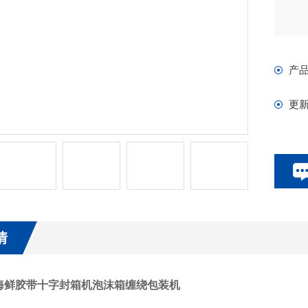
产
更
情
海鲜胶带十字封箱机泡沫箱缠绕包装机