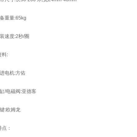
量:65kg
速度:2秒/圈
料:
电机:方佑
/电磁阀:亚德客
:欧姆龙
点：