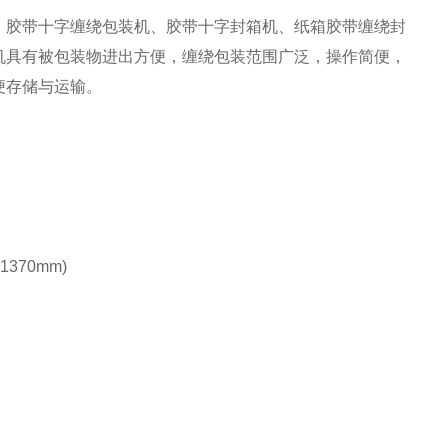
胶带十字缠绕包装机、胶带十字封箱机、纸箱胶带缠绕封
机具有被包装物进出方便，缠绕包装范围广泛，操作简便，
便存储与运输。
370mm)