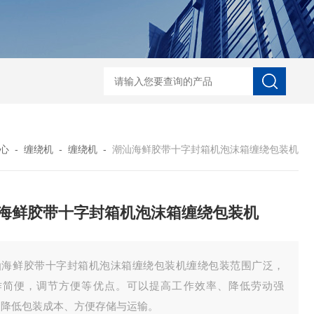
自动协作码垛机纸箱码垛械手
DZ-760全自
心
-
缠绕机
-
缠绕机
-
潮汕海鲜胶带十字封箱机泡沫箱缠绕包装机
海鲜胶带十字封箱机泡沫箱缠绕包装机
汕海鲜胶带十字封箱机泡沫箱缠绕包装机缠绕包装范围广泛，
作简便，调节方便等优点。可以提高工作效率、降低劳动强
、降低包装成本、方便存储与运输。