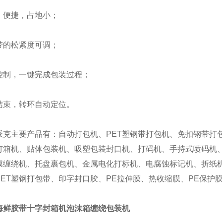
便捷，占地小；
的松紧度可调；
，一键完成包装过程；
束，转环自动定位。
主要产品有：自动打包机、PET塑钢带打包机、免扣钢带打包
钉箱机、贴体包装机、吸塑包装封口机、打码机、手持式喷码机
膜缠绕机、托盘裹包机、金属电化打标机、电腐蚀标记机、折纸
PET塑钢打包带、印字封口胶、PE拉伸膜、热收缩膜、PE保护
海鲜胶带十字封箱机泡沫箱缠绕包装机