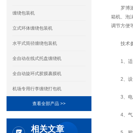
罗博派克
缠绕包装机
箱机、泡
调节方便
立式环体缠绕包装机
水平式筒径缠绕包装机
技术参
全自动在线式托盘缠绕机
1、适用范
全自动旋环式胶膜裹膜机
2、设备尺寸
机场专用行李缠绕打包机
3、电压:
查看全部产品 >>
4、气压:
相关文章
5、胶带尺寸