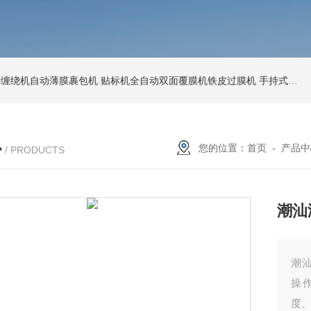
环形缠绕机自动薄膜裹包机
贴标机全自动双面覆膜机铁皮过膜机
手持式激光打标机铁牌便携式打码机
心
您的位置：
首页
-
产品中
/ PRODUCTS
潮汕
潮
操
度