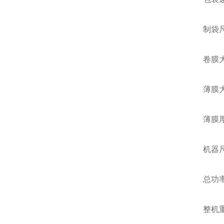
制袋尺寸：长(
卷膜大外
薄膜大宽
薄膜厚度：
机器尺寸: (
总功率/电
整机重量