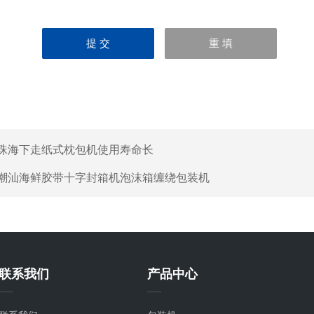
珠海下走纸式枕包机使用寿命长
潮汕海鲜胶带十字封箱机泡沫箱缠绕包装机
联系我们
产品中心