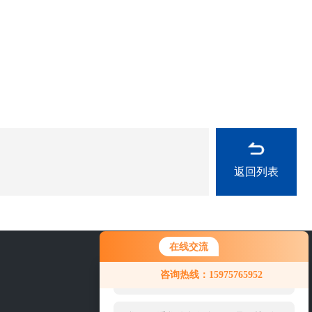
返回列表
在线交流
您好！欢迎前来咨询，很高兴为您
0757-63529918
咨询热线：15975765952
服务，请问您要咨询什么问题呢？