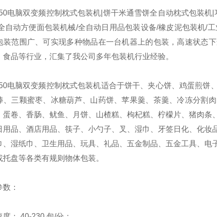
50电脑双变频控制枕式包装机|饼干米通雪饼全自动枕式包装机|
/全自动方便面包装机械/全自动日用品包装设备/橡皮泥包装机/
包装范围广、可实现多种物品在一台机器上的包装，高速状态下
、食品等行业，汇集了我公司多年包装机行业经验。
50电脑双变频控制枕式包装机适合于饼干、夹心饼、鸡蛋煎饼
棒、三颗蜜枣、冰糖葫芦、山药饼、苹果羹、茶羹、冷冻分割肉
、蛋卷、香肠、鱿鱼、月饼、山楂糕、枸杞糕、柠檬片、猪肉条
日用品、酒店用品、筷子、小勺子、叉、湿巾、牙签日化、化妆
巾、湿纸巾、卫生用品、玩具、礼品、五金制品、五金工具、电
或托盘等各类有规则物体包装。
数：
 40-230 包/分；