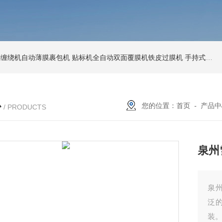
环形缠绕机自动薄膜裹包机
贴标机全自动双面覆膜机铁皮过膜机
手持式激光打标机铁牌便携式打码机
心
您的位置：
首页
-
产品中
/ PRODUCTS
泉州
泉
泛
装