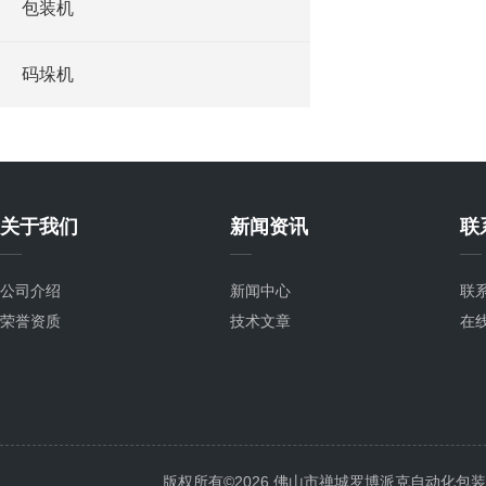
包装机
码垛机
关于我们
新闻资讯
联
公司介绍
新闻中心
联
荣誉资质
技术文章
在
版权所有©2026 佛山市禅城罗博派克自动化包装设备厂 A