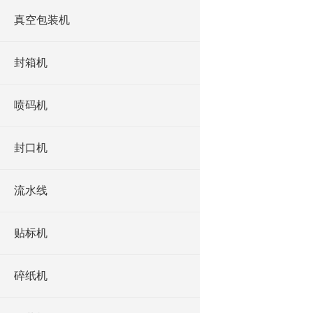
真空包装机
封箱机
喷码机
封口机
流水线
贴标机
碎纸机