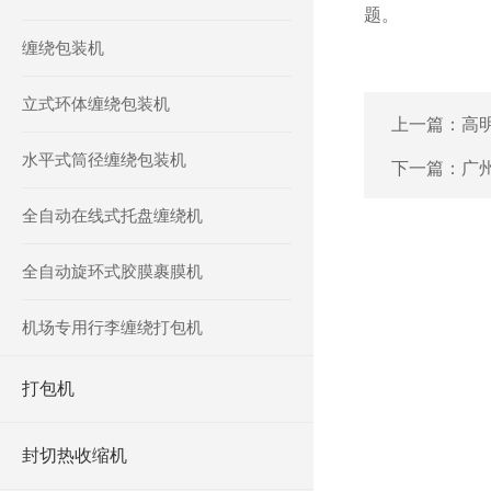
题。
缠绕包装机
立式环体缠绕包装机
上一篇：
高
水平式筒径缠绕包装机
下一篇：
广
全自动在线式托盘缠绕机
全自动旋环式胶膜裹膜机
机场专用行李缠绕打包机
打包机
封切热收缩机