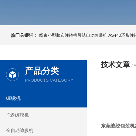
热门关键词：
线束小型胶布缠绕机脚踏自动缠带机
AS440环形
技术文章
/ 
产品分类
PRODUCTS CATEGORY
缠绕机
托盘缠膜机
东莞缠绕包装机
全自动缠膜机