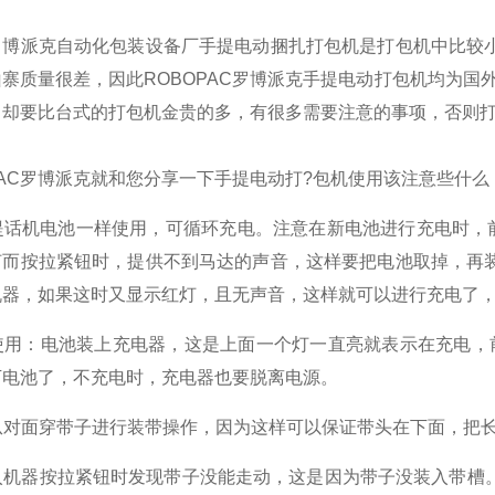
罗博派克自动化包装设备厂手提电动捆扎打包机是打包机中比较
寨质量很差，因此ROBOPAC罗博派克手提电动打包机均为国
中却要比台式的打包机金贵的多，有很多需要注意的事项，否则
PAC罗博派克就和您分享一下手提电动打?包机使用该注意些什么
手提话机电池一样使用，可循环充电。注意在新电池进行充电时，
灯而按拉紧钮时，提供不到马达的声音，这样要把电池取掉，再
机器，如果这时又显示红灯，且无声音，这样就可以进行充电了
的使用：电池装上充电器，这是上面一个灯一直亮就表示在充电，
下电池了，不充电时，充电器也要脱离电源。
需从对面穿带子进行装带操作，因为这样可以保证带头在下面，把
装入机器按拉紧钮时发现带子没能走动，这是因为带子没装入带