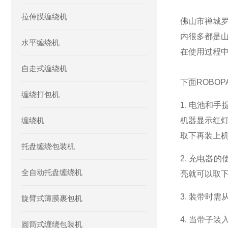
拉伸膜缠绕机
佛山市禅城
内很多都是山
水平缠绕机
在使用过程
自走式缠绕机
下面ROBO
缠绕打包机
1. 电池和
缠绕机
机器显示红
取下再装上
托盘缠绕包装机
2. 充电器
全自动托盘缠绕机
亮就可以取
3. 装带时
旋臂式薄膜裹包机
4. 当带子
圆筒式缠绕包装机