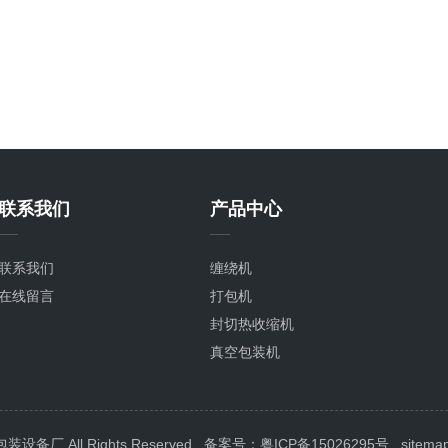
联系我们
产品中心
联系我们
缠绕机
在线留言
打包机
封切热收缩机
真空包装机
封箱机
喷码机
封口机
 All Rights Reserved
备案号：粤ICP备15026295号
sitema