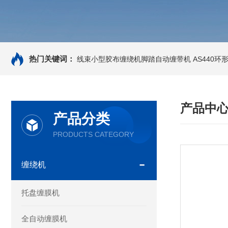
热门关键词：
线束小型胶布缠绕机脚踏自动缠带机
AS440
产品中
产品分类
PRODUCTS CATEGORY
缠绕机
托盘缠膜机
全自动缠膜机