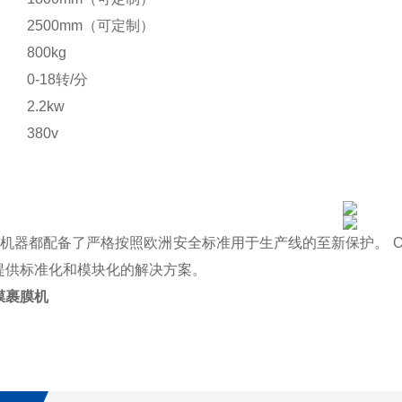
 2500mm（可定制）
 800kg
 0-18转/分
 2.2kw
 380v
bit 机器都配备了严格按照欧洲安全标准用于生产线的至新保护。 
提供标准化和模块化的解决方案。
膜裹膜机