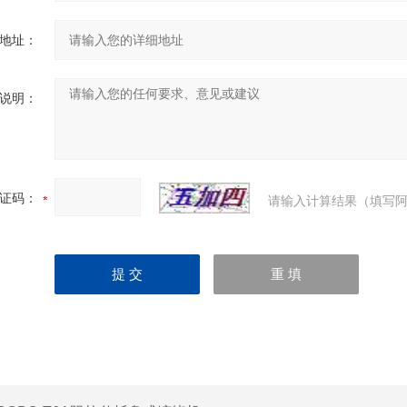
地址：
说明：
证码：
请输入计算结果（填写阿