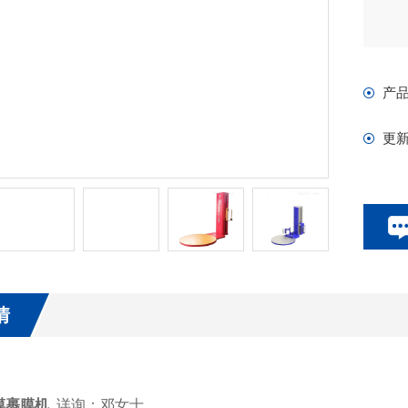
产
更
情
膜裹膜机
详询：邓女士