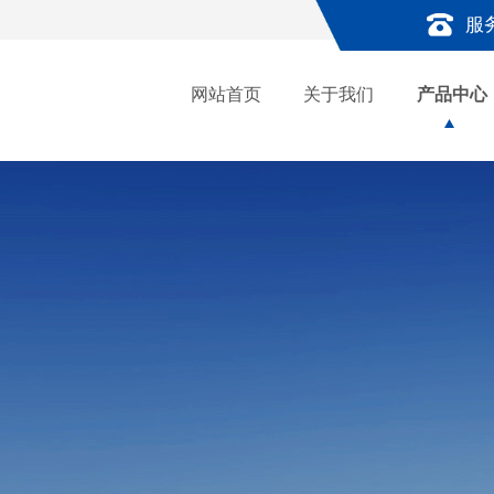
服
网站首页
关于我们
产品中心