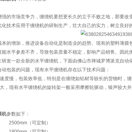
增强的市场竞争力，缠绕机要想更长久的立于不败之地，那要改
代化技术应用于缠绕机的研制生产，壮大自己的实力，树立良好的
成本的增加，推进设备自动化是制造业的趋势。现有的塑料薄膜
技能水平参差不齐，导致包装质量不稳定，影响产品销售。因此
主研发一款全新的水平缠绕机，下面由佛山市禅城罗博派克自动
自动包装的问题，现有水平缠绕机存在以下技术问题：
绕速度慢，包装效率低，特别是在缠绕如铝材等较长的货物时，
声大，现有水平缠绕机的旋转架一般采用摩擦轮驱动，噪声较大并
膜机
参数如下：
 2500mm（可定制）
 1800mm（可定制）