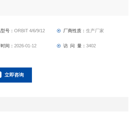
品型号：
ORBIT 4/6/9/12
厂商性质：
生产厂家
新时间：
2026-01-12
访 问 量：
3402
立即咨询
0757-63529918
联系电话：