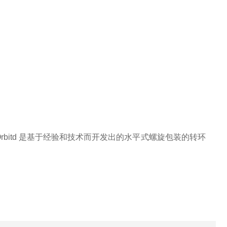
Orbitd 是基于经验和技术而开发出的水平式螺旋包装的转环