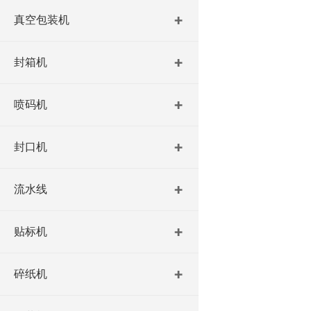
真空包装机
封箱机
喷码机
封口机
流水线
贴标机
碎纸机