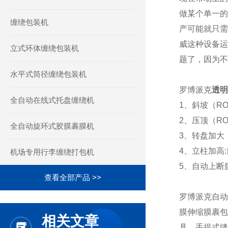
做某个单一的
缠绕包装机
产可能就只需
威这种设备运
立式环体缠绕包装机
题了，因为不
水平式筒径缠绕包装机
罗博派克
透明
全自动在线式托盘缠绕机
1、斜坡（R
2、压顶（R
全自动旋环式胶膜裹膜机
3、转盘加大：【
4、立柱加高:
机场专用行李缠绕打包机
5、自动上断
查看全部产品 >>
罗博派克自动
膜伸缩膜裹包
相关文章
具、手提式缝