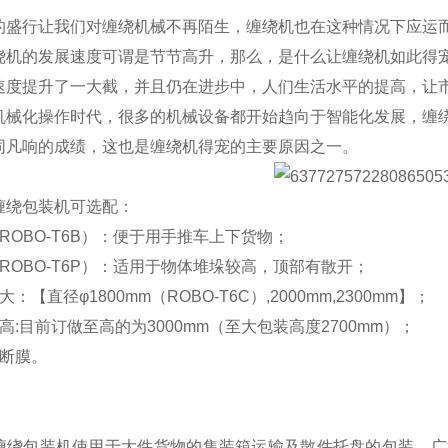
的盛行让我们对缠绕机械不再陌生，缠绕机也在这种情况下应运
绕机的发展速度可谓是节节高升，那么，是什么让缠绕机如此得
速度提升了一大截，并且仍在进步中，人们生活水平的提高，让
机械化操作时代，很多的机械设备都开始趋向于智能化发展，缠
同凡响的成绩，这也是缠绕机得宠的主要原因之一。
缠绕包装机可选配：
ROBO-T6B）：便于用手推车上下货物；
ROBO-T6P）：适用于物体堆垛较高，顶部有散开；
：【直径φ1800mm（ROBO-T6C）,2000mm,2300mm】；
高:目前订做至高的为3000mm（至大包装高度2700mm）；
上断膜。
缠绕包装机使用于大件货物的集装箱运输及散件托盘的包装。广