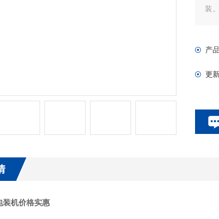
装
防
产
更
情
包装机价格实惠