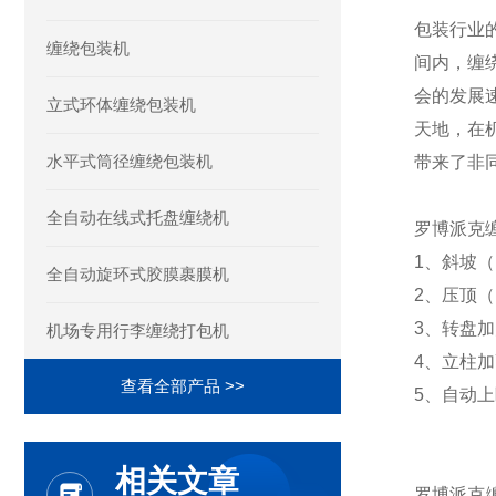
包装行业
缠绕包装机
间内，缠
会的发展
立式环体缠绕包装机
天地，在
水平式筒径缠绕包装机
带来了非
全自动在线式托盘缠绕机
罗博派克
1、斜坡（
全自动旋环式胶膜裹膜机
2、压顶（
3、转盘加大
机场专用行李缠绕打包机
4、立柱加
查看全部产品 >>
5、自动
相关文章
罗博派克