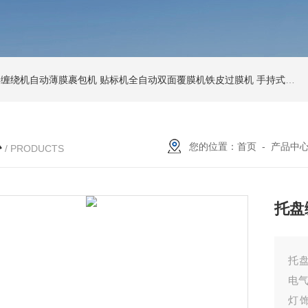
环形缠绕机自动薄膜裹包机
贴标机全自动双面覆膜机铁皮过膜机
手持式激光打标机铁牌便携式打码机
心
您的位置：
首页
-
产品中
/ PRODUCTS
托盘
托
电
灯