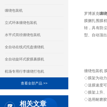
缠绕包装机
罗博派克
缠
膜捆扎围膜机
立式环体缠绕包装机
转，具有防
水平式筒径缠绕包装机
型、自动顶出
全自动在线式托盘缠绕机
全自动旋环式胶膜裹膜机
缠绕包装机
机场专用行李缠绕打包机
◇膜架为动力
查看全部产品 >>
◇送膜速度可
◇膜架上升、
◇选用耐磨胶
相关文章