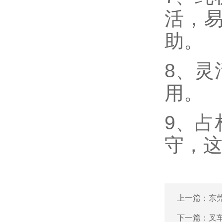
活，
助。
8、灵
用。
9、占
守，
上一篇：
东
下一篇：
叉