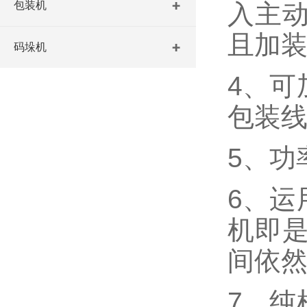
包装机
入主
且加
码垛机
4、可
包装
5、功
6、运
机即
间依
7、纯