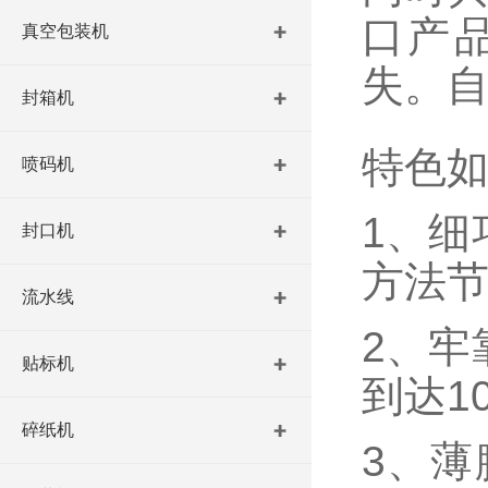
口产
真空包装机
失。自
封箱机
特色
喷码机
1、细
封口机
方法节
流水线
2、牢
贴标机
到达10
碎纸机
3、薄