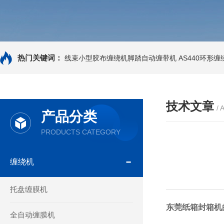
热门关键词：
线束小型胶布缠绕机脚踏自动缠带机
AS440环形
技术文章
/ 
产品分类
PRODUCTS CATEGORY
缠绕机
托盘缠膜机
东莞纸箱封箱机
全自动缠膜机