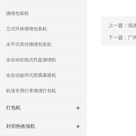
缠绕包装机
上一篇：
浅
立式环体缠绕包装机
下一篇：
广
水平式筒径缠绕包装机
全自动在线式托盘缠绕机
全自动旋环式胶膜裹膜机
机场专用行李缠绕打包机
打包机
封切热收缩机