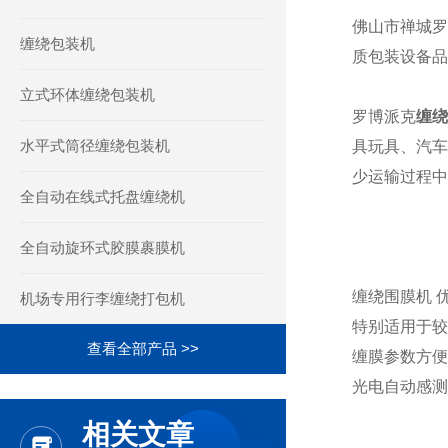
佛山市禅城罗
缠绕包装机
质包装设备品
立式环体缠绕包装机
罗博派克
缠绕
水平式筒径缠绕包装机
具玩具、汽车
少运输过程中
全自动在线式托盘缠绕机
全自动旋环式胶膜裹膜机
缠绕围膜机
机场专用行李缠绕打包机
特别适用于较
查看全部产品 >>
缠膜参数方便
光电自动感测
相关文章