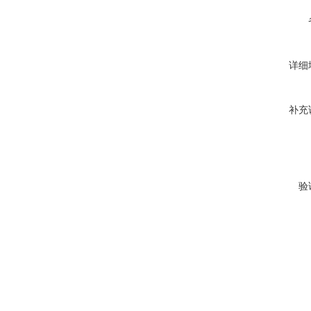
详细
补充
验