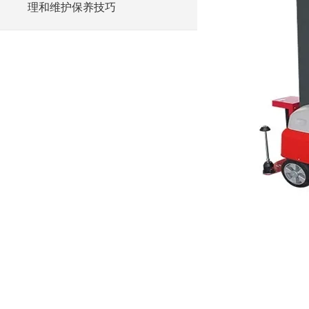
理和维护保养技巧