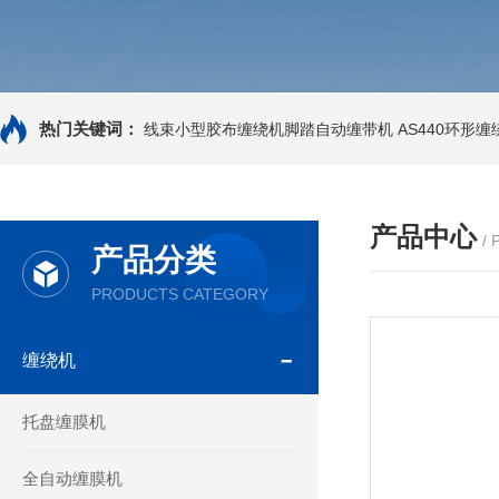
热门关键词：
线束小型胶布缠绕机脚踏自动缠带机
AS440环形
产品中心
/
产品分类
PRODUCTS CATEGORY
缠绕机
托盘缠膜机
全自动缠膜机