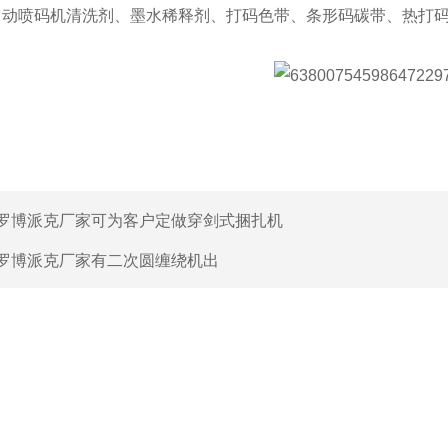
自动喷码机清洗剂、墨水稀释剂、打码色带、条形码碳带、热打
罗博派克厂家可为客户定做穿剑式捆扎机
罗博派克厂家有二次圆缠绕机出