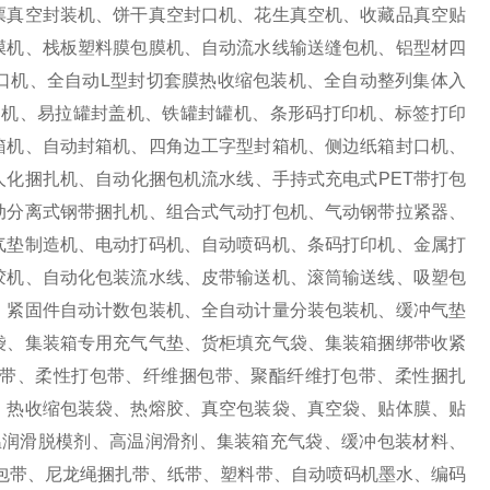
票真空封装机、饼干真空封口机、花生真空机、收藏品真空贴
膜机、栈板塑料膜包膜机、自动流水线输送缝包机、铝型材四
口机、全自动L型封切套膜热收缩包装机、全自动整列集体入
口机、易拉罐封盖机、铁罐封罐机、条形码打印机、标签打印
箱机、自动封箱机、四角边工字型封箱机、侧边纸箱封口机、
化捆扎机、自动化捆包机流水线、手持式充电式PET带打包
动分离式钢带捆扎机、组合式气动打包机、气动钢带拉紧器、
气垫制造机、电动打码机、自动喷码机、条码打印机、金属打
胶机、自动化包装流水线、皮带输送机、滚筒输送线、吸塑包
、紧固件自动计数包装机、全自动计量分装包装机、缓冲气垫
袋、集装箱专用充气气垫、货柜填充气袋、集装箱捆绑带收紧
带、柔性打包带、纤维捆包带、聚酯纤维打包带、柔性捆扎
、热收缩包装袋、热熔胶、真空包装袋、真空袋、贴体膜、贴
温润滑脱模剂、高温润滑剂、集装箱充气袋、缓冲包装材料、
打包带、尼龙绳捆扎带、纸带、塑料带、自动喷码机墨水、编码