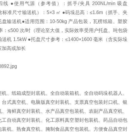
相四线 ●使用气源（参考值）：抓手/夹具 200NL/min 吸盘
地（含标准尺寸输送机）：5×3 ㎡ ●码垛总高：≤1.6m（抓手、夹
盘输送机●适用范围：10-50kg 产品包装，瓦楞纸箱、塑胶
：≤500 次/时（理论至大值，实际效率受用户托盘、吨包袋
 1.5kW ●托盘尺寸参考：≤1400×1600 毫米（含实际垛
应加高或加长
型机、纸箱成型封底机、全自动装箱机、全自动码垛机器人、
、台式真空机、电脑版真空封装机、支票真空包装封口机、银
机、海鲜真空封装机、水产品真空包装机、农副产品真空机、
化工自动真空封装机、化工原料真空塑封包装机、药品自动包
包装机、熟食真空机、腌制食品真空包装机、方便食品真空封