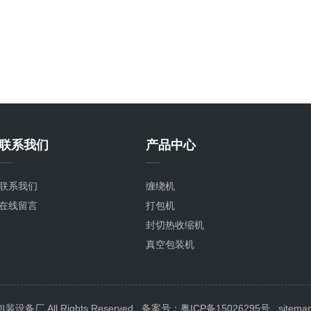
联系我们
产品中心
联系我们
缠绕机
在线留言
打包机
封切热收缩机
真空包装机
封箱机
喷码机
封口机
 All Rights Reserved
备案号：粤ICP备15026295号
sitema