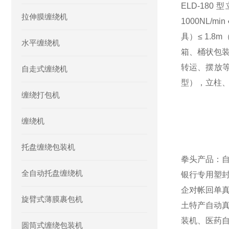
ELD-180
拉伸膜缠绕机
1000NL/
具）≤ 1.
水平缠绕机
箱、桶状包装
转运、摆放等方
自走式缠绕机
型），立柱、
缠绕打包机
缠绕机
托盘缠绕包装机
拳头产品：
全自动托盘缠绕机
银行专用塑
企对帐回单
旋臂式薄膜裹包机
土特产自动
装机、医药
圆筒式缠绕包装机