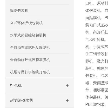
口机、原材
缠绕包装机
体包装机、
面贴膜机、
立式环体缠绕包装机
袋袖口式热
机、条形码
水平式筒径缠绕包装机
气动钉箱机
机、手提式
全自动在线式托盘缠绕机
手工钢带咬
全自动旋环式胶膜裹膜机
标机、激光
装机、贴体
机场专用行李缠绕打包机
包装机、包
器、聚酯型
打包机
带、捆绑带
体包装膜、
封切热收缩机
PET塑钢带