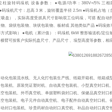
 型立柱旋转码垛机 设备参数： ●电源/功率：380V+/5% 三
min ●码垛机尺寸：总高 3 米，旋转覆盖半径 2.5m ●码垛机占
8m（吸盘），实际高度受抓具尺寸影响双工位码垛，可搭 配自动托
物、袋状包装物、块状包装物、板材或 其他类似产品 ●码垛效率
式影响） ●电机（累计值）：码垛机 6kW 整形输送机/定位输送机
横臂可按客户实际托盘尺寸、产品尺寸 、垛型高度等参数，相
自动化包装流水线、无人化打包装生产线、纸箱开箱机、纸箱成
封包装机、原装凭证塑封机、自动真空包装机、小型真空封口机
真空包装机、外币真空机、单据塑料袋封口机、保健品真空封口
真空包装机、电子元件自动真空机、电子配件自动真空封口机、
自动封口包装机、珍贵药材自动封口真空机、补品自动封口真空