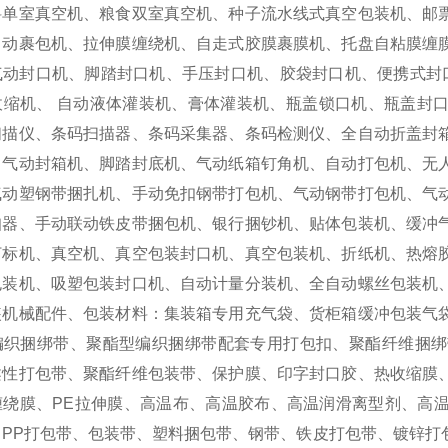
料单室真空机、粮食双室真空机、种子流水线式真空包装机、邮
自动裹包机、拉伸膜缠绕机、自走式胶膜裹膜机、托盘自粘膜缠
气动封口机、脚踏封口机、手压封口机、胶袋封口机、便携式封
收缩机、 自动液体灌装机、膏体灌装机、瓶盖锁口机、瓶盖封
扫描仪、条码扫描器、条码采集器、条码检测仪、全自动折盖封
、气动封箱机、脚踏封底机、气动纸箱钉角机、自动打包机、无人
气动塑钢带捆扎机、手动免扣钢带打包机、气动钢带打包机、气
扣器、手动联动铁皮带捆包机、银行捆钞机、贴体包装机、缓冲
打标机、真空机、真空包装封口机、真空包装机、折纸机、热熔
包装机、吸塑包装封口机、自动计量分装机、全自动螺丝包装机
装机械配件、包装材料：集装箱专用充气袋、货柜箱缓冲包装气
编织捆绑带、聚酯型编织捆绑带配套专用打包扣、聚酯纤维捆绑
柔性打包带、聚酯纤维包装带、保护膜、印字封口胶、热收缩膜
缠绕膜、PE拉伸膜、高温布、高温胶布、高温润滑离型剂、高
、PP打包带、包装带、塑料捆包带、钢带、铁皮打包带、镀锌