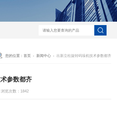
自动协作码垛机纸箱码垛械手
DZ-760全自
您的位置：
首页
-
新闻中心
-
出新立柱旋转码垛机技术参数都齐
技术参数都齐
浏览次数：1842