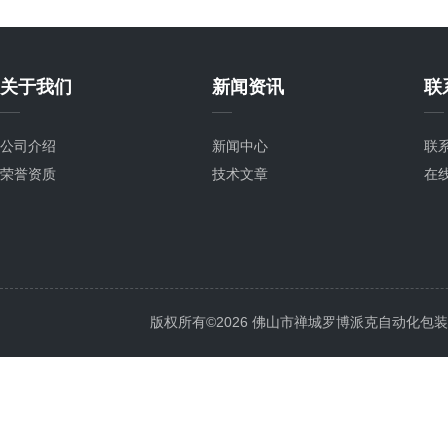
关于我们
新闻资讯
联
公司介绍
新闻中心
联
荣誉资质
技术文章
在
版权所有©2026 佛山市禅城罗博派克自动化包装设备厂 A