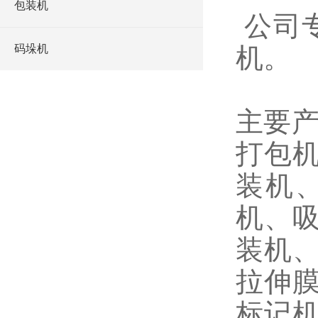
包装机
公司专
码垛机
机。
主要产
打包
装机
机、
装机
拉伸
标记