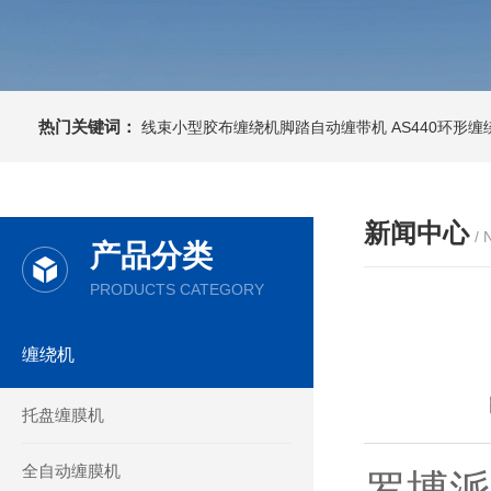
热门关键词：
线束小型胶布缠绕机脚踏自动缠带机
AS440环形
新闻中心
/
产品分类
PRODUCTS CATEGORY
缠绕机
托盘缠膜机
全自动缠膜机
罗博