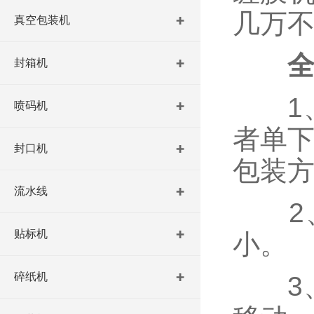
几万
真空包装机
封箱机
1、
喷码机
者单下
封口机
包装
流水线
2、
贴标机
小。
碎纸机
3、