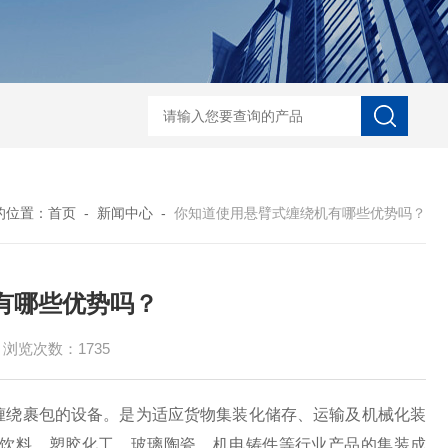
自动协作码垛机纸箱码垛械手
DZ-760全自
的位置：
首页
-
新闻中心
-
你知道使用悬臂式缠绕机有哪些优势吗？
有哪些优势吗？
浏览次数：1735
缠绕裹包的设备。是为适应货物集装化储存、运输及机械化装
饮料、塑胶化工、玻璃陶瓷、机电铸件等行业产品的集装成