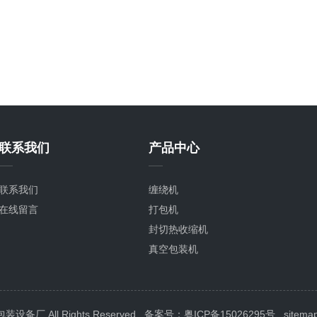
联系我们
产品中心
联系我们
缠绕机
在线留言
打包机
封切热收缩机
真空包装机
封箱机
喷码机
封口机
 All Rights Reserved
备案号：粤ICP备15026295号
sitema