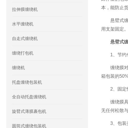
本，能防止
拉伸膜缠绕机
悬臂式缠绕
水平缠绕机
用支架固定
自走式缠绕机
悬臂式
缠绕打包机
1、节约
缠绕机
缠绕膜对产
箱包装的50
托盘缠绕包装机
2、固定
全自动托盘缠绕机
缠绕膜具有
无任何松散
旋臂式薄膜裹包机
3、包装
圆筒式缠绕包装机