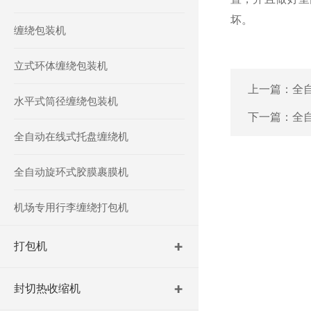
坏。
缠绕包装机
立式环体缠绕包装机
上一篇：
全
水平式筒径缠绕包装机
下一篇：
全
全自动在线式托盘缠绕机
全自动旋环式胶膜裹膜机
机场专用行李缠绕打包机
打包机
封切热收缩机