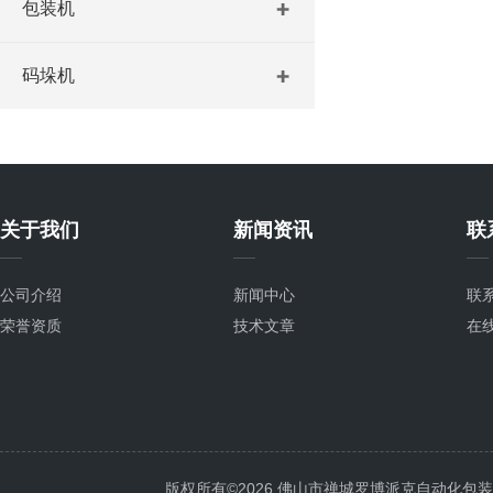
包装机
码垛机
关于我们
新闻资讯
联
公司介绍
新闻中心
联
荣誉资质
技术文章
在
版权所有©2026 佛山市禅城罗博派克自动化包装设备厂 A