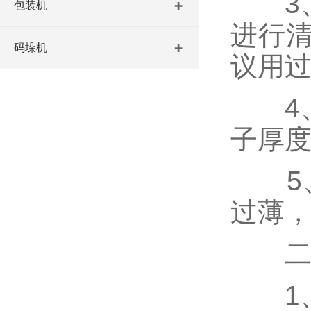
3、
包装机
进行
码垛机
议用
4、
子厚度
5、
过薄
二、
1、