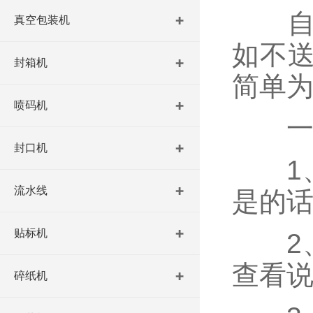
自
真空包装机
如不
封箱机
简单
喷码机
一、
封口机
1、
流水线
是的
贴标机
2、
查看
碎纸机