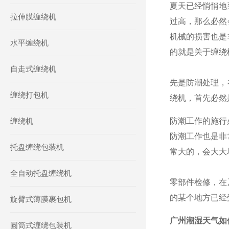
夏天已经悄悄地
拉伸膜缠绕机
过高，那么必然
机械的损害也是
水平缠绕机
的就是关于缠绕
自走式缠绕机
先是防潮处理，
缠绕打包机
绕机，首先必然
缠绕机
防潮工作的施行
防潮工作也是非
托盘缠绕包装机
常大的，会大大
全自动托盘缠绕机
零部件检修，在
的某个地方已经
旋臂式薄膜裹包机
广州潮湿天气如
圆筒式缠绕包装机