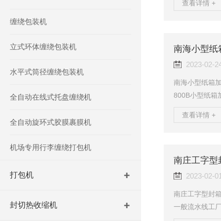
查看详情 +
度（件/分钟）：
缠绕包装机
0/60Hz使用
机，广泛用于
立式环体缠绕包装机
装置和手动调节
南海小型纸
2023-02-2
水平式筒径缠绕包装机
南海小型纸箱加
800B小型纸
全自动在线式托盘缠绕机
包机连云港南
查看详情 +
膜机昆山如皋扬
全自动旋环式胶膜裹膜机
是专为体积较
补充产品。特
机场专用行李缠绕打包机
且可通过人工反
南庄工字型
食品饮料、制灌
打包机
2023-02-0
南庄工字型封箱
封切热收缩机
一般流水线工厂
做"L“型封箱