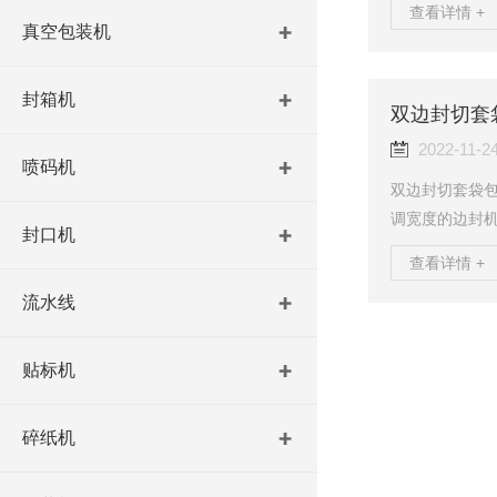
查看详情 +
天都要打包出
真空包装机
应封箱机），
边封箱机虽然
封箱机
就在于半自动
双边封切套
速度相对于全自
2022-11-2
喷码机
双边封切套袋
调宽度的边封
封口机
的起到防潮和
查看详情 +
更换；3、机器
流水线
有程序储存记
进料输送机和
送机），方便
贴标机
机架结构，适合
碎纸机