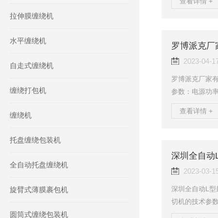
查看详情 +
到1毫秒，更可
拉伸膜缠绕机
方式保证了您各
mm～1.2mm
水平缠绕机
m，也可特殊设
罗博派克厂
45度。湿度1...
2023-04-1
自走式缠绕机
罗博派克厂家
缠绕打包机
参数：电源功率：2
m至大包装：L45
查看详情 +
缠绕机
间：0-30秒薄膜
0-800件/小时
托盘缠绕包装机
械重量：128
透明玻璃胶罩可清
深圳全自动
全自动托盘缠绕机
2023-03-1
深圳全自动L型
旋臂式薄膜裹包机
切机的技术参数：
圆筒式缠绕包装机
尺寸（mm）：L