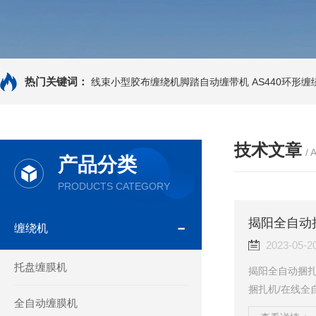
热门关键词：
线束小型胶布缠绕机脚踏自动缠带机
AS440环形
技术文章
/ 
产品分类
PRODUCTS CATEGORY
揭阳全自动
缠绕机
2023-05-2
托盘缠膜机
揭阳全自动捆扎
捆扎机/在线全
全自动缠膜机
包机:优良运行