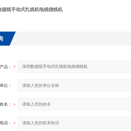
数据线手动式扎线机电线绕线机
询
产品：
单位：
姓名：
电话：