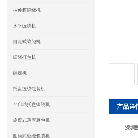
拉伸膜缠绕机
水平缠绕机
自走式缠绕机
缠绕打包机
缠绕机
托盘缠绕包装机
全自动托盘缠绕机
产品详
旋臂式薄膜裹包机
深圳
圆筒式缠绕包装机