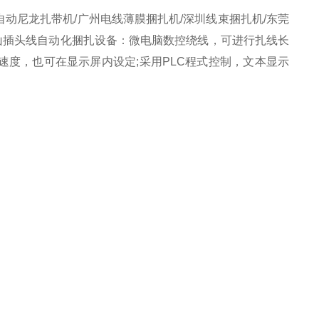
自动尼龙扎带机/广州电线薄膜捆扎机/深圳线束捆扎机/东莞
中山插头线自动化捆扎设备：微电脑数控绕线，可进行扎线长
度，也可在显示屏内设定;采用PLC程式控制，文本显示