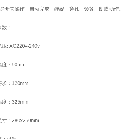
开关操作，自动完成：缠绕、穿孔、锁紧、断膜动作。
数：
AC220v-240v
：90mm
：120mm
：325mm
280x250mm