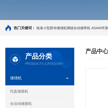
热门关键词：
线束小型胶布缠绕机脚踏自动缠带机
AS440
产品中
产品分类
PRODUCTS CATEGORY
缠绕机
托盘缠膜机
全自动缠膜机