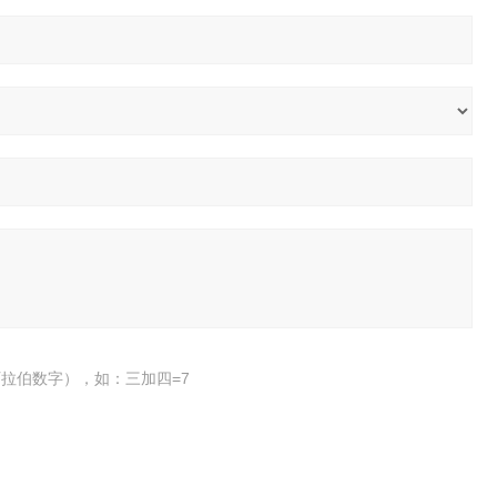
拉伯数字），如：三加四=7