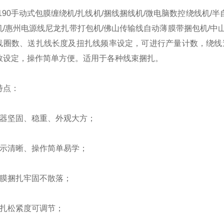
90手动式包膜缠绕机/扎线机/捆线捆线机/微电脑数控绕线机/半
机/惠州电源线尼龙扎带打包机/佛山传输线自动薄膜带捆包机/
线圈数、送扎线长度及扭扎线频率设定，可进行产量计数，绕线速
数设定，操作简单方便。适用于各种线束捆扎。
点：
坚固、稳重、外观大方；
清晰、操作简单易学；
捆扎牢固不散落；
松紧度可调节；