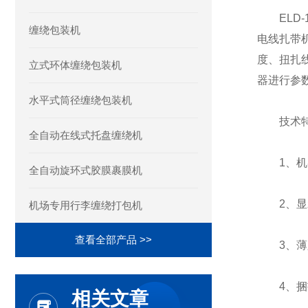
ELD-1
缠绕包装机
电线扎带
度、扭扎
立式环体缠绕包装机
器进行参
水平式筒径缠绕包装机
技术特
全自动在线式托盘缠绕机
1、机器
全自动旋环式胶膜裹膜机
2、显示
机场专用行李缠绕打包机
查看全部产品 >>
3、薄膜
4、捆扎
相关文章