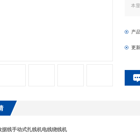
本
产
更
情
数据线手动式扎线机电线绕线机