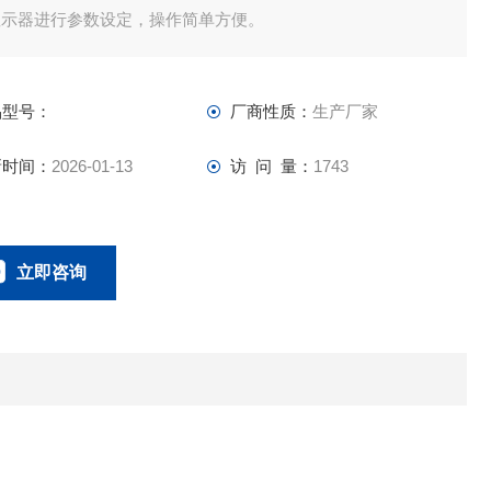
显示器进行参数设定，操作简单方便。
品型号：
厂商性质：
生产厂家
新时间：
2026-01-13
访 问 量：
1743
立即咨询
0757-63529918
联系电话：