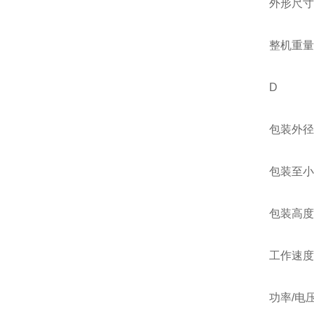
外形尺寸 长 1
整机重量 3
D
包装外径 45
包装至小内径
包装高度 3
工作速度 20
功率/电压 11