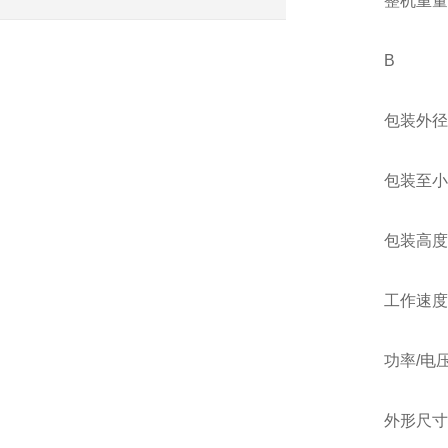
整机重量 2
B
包装外径 26
包装至小内径
包装高度 2
工作速度 20
功率/电压 6
外形尺寸 长 1