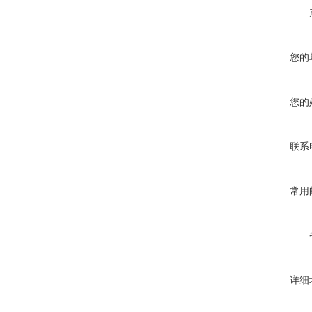
您的
您的
联系
常用
详细