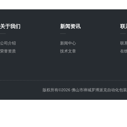
关于我们
新闻资讯
联
公司介绍
新闻中心
联
荣誉资质
技术文章
在
版权所有©2026 佛山市禅城罗博派克自动化包装设备厂 A