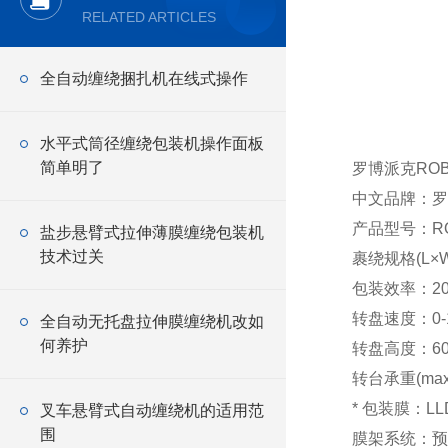
RELATED ARTICLES
全自动缠绕捆扎机在线式操作
水平式筒径缠绕包装机操作面板
简单明了
罗博派克RO
中文品牌：罗
产品型号：RO
盐步悬臂式拉伸薄膜缠绕包装机
技术过关
裹绕规格(L×W
包装效率：20
转盘速度：0-
全自动无托盘拉伸膜缠绕机改如
何养护
转盘高度：60
转台承重(max
* 包装膜：LL
叉车悬臂式自动缠绕机的适用范
围
膜架系统：预