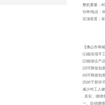
整机重量：40
功率/电压：80
压顶装置：采
【佛山市禅城
(1)能实现
(2)能保证
(3)可降低
(4)可根据
(5)对于那
减少对工人健
其实，缠绕
一、自动缠绕