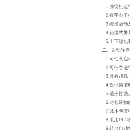
1.缠绕机运
2.数字电子
3.缓慢启动
4.触摸式屏
5.上下端包
二、自动转盘
1.可任意启
2.可任意进
3.具有超载
4.设计简洁
5.适应性强,
6.对包装物
7.减少包装
8.采用PL
9.转台自动