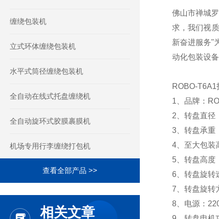
佛山市禅城罗
缠绕包装机
求，我们视质
新奋进服务"
立式环体缠绕包装机
动化包装设备
水平式筒径缠绕包装机
ROBO-T6A1
全自动在线式托盘缠绕机
1、品牌：RO
2、转盘直径：
全自动旋环式胶膜裹膜机
3、转盘承重：
4、至大包装高
机场专用行李缠绕打包机
5、转盘高度：
查看全部产品 >>
6、转盘旋转速
7、转盘旋转
8、电源：22
相关文章
9、转盘电机功