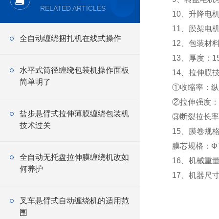
RELATED ARTICLES
10、升降电机
11、膜架电
全自动缠绕捆扎机在线式操作
12、包装材料
13、厚度：15
水平式筒径缠绕包装机操作面板
14、拉伸膜
简单明了
①收缩率：纵向
②拉伸强度：纵
盐步悬臂式拉伸薄膜缠绕包装机
③断裂拉长率：
技术过关
15、膜卷规格
膜芯规格：Φ7
全自动无托盘拉伸膜缠绕机改如
16、机械重量
何养护
17、机器尺寸(L
叉车悬臂式自动缠绕机的适用范
围