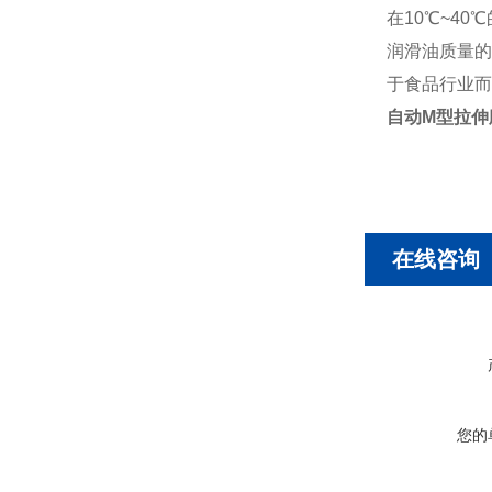
在10℃~4
润滑油质量的
于食品行业而
自动M型拉伸
在线咨询
您的