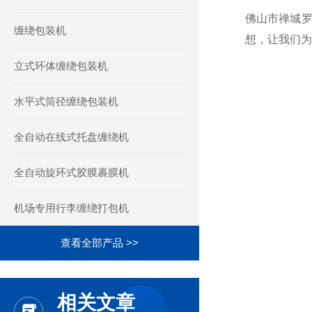
佛山市禅城罗
缠绕包装机
想，让我们为
立式环体缠绕包装机
水平式筒径缠绕包装机
全自动在线式托盘缠绕机
全自动旋环式胶膜裹膜机
机场专用行李缠绕打包机
查看全部产品 >>
相关文章