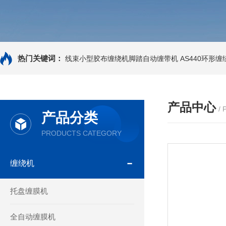
热门关键词：
线束小型胶布缠绕机脚踏自动缠带机
AS440环形
产品中心
/
产品分类
PRODUCTS CATEGORY
缠绕机
托盘缠膜机
全自动缠膜机