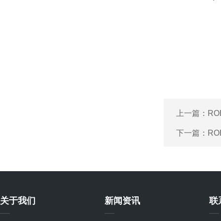
上一篇：
RO
下一篇：
RO
关于我们
新闻资讯
联