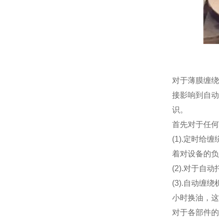
对于薄膜缠绕
接影响到自动
识。
首先对于任何
(1).定时
着对设备的负
(2).对于
(3).自动
小时换油，这
对于各部件的