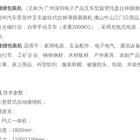
缠绕包装机
（又称为 广州深圳电子产品叉车型旋臂托盘拉伸膜缠
漳州汽车零部件叉车旋转式拉伸薄膜裹膜机 佛山中山江门日用品
及仓储行业，自带手动叉车（承重2000KG），采用充电式电
制。
缠绕包装机
适用于：家用电器、五金配件、电子电气、通讯设
自行车、工矿企业、钢铁钢材、木材板材、户外家具、农副产品
水果、床上用品、外贸纺织、服装鞋帽、被服枕头、纸箱、木箱
机
技术参数：
车悬臂式自动缠绕机；
博派克；
：PLC一体机；
度：1800mm；
：1100*1100mm；