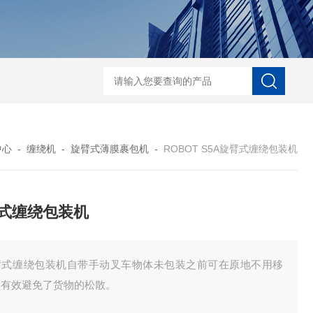
自动协作码垛机纸箱码垛械手
DZ-760全自
中心
-
缠绕机
-
旋臂式薄膜裹包机
-
ROBOT S5A旋臂式缠绕包装机
式缠绕包装机
臂式缠绕包装机自带手动叉车物体未包装之前可在原地不用移
，有效避免了货物的松散。