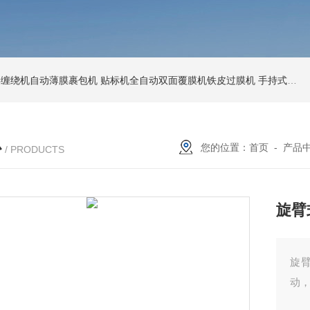
环形缠绕机自动薄膜裹包机
贴标机全自动双面覆膜机铁皮过膜机
手持式激光打标机铁牌便携式打码机
心
您的位置：
首页
-
产品
/ PRODUCTS
旋臂
旋
动