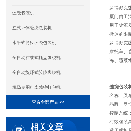
罗博派克
缠绕包装机
厦门莆田
用于物流
立式环体缠绕包装机
搬运的限
水平式筒径缠绕包装机
罗博派克
摩托车、
全自动在线式托盘缠绕机
冻、蔬菜
全自动旋环式胶膜裹膜机
缠绕包装
机场专用行李缠绕打包机
名称：叉
查看全部产品 >>
品牌：罗
控制系统
有效包装高
相关文章
适用栈板尺寸