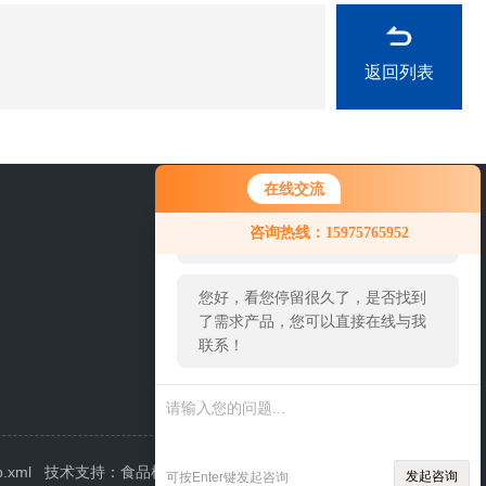
返回列表
在线交流
您好！欢迎前来咨询，很高兴为您
0757-63529918
咨询热线：15975765952
服务，请问您要咨询什么问题呢？
您好，看您停留很久了，是否找到
了需求产品，您可以直接在线与我
联系！
p.xml
技术支持：
食品机械设备网
管理登陆
发起咨询
可按Enter键发起咨询