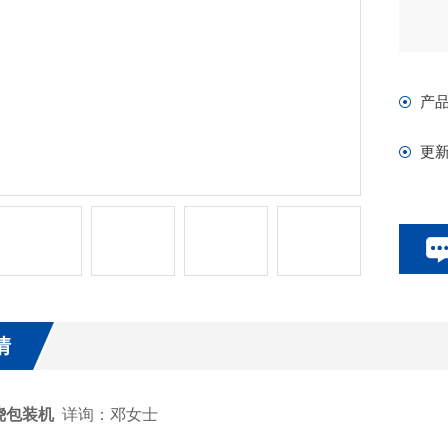
产
更
情
绕包装机
详询：邓女士