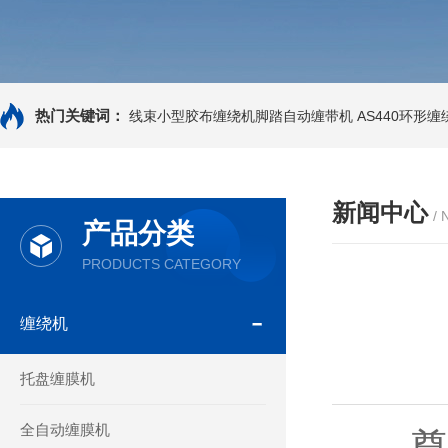
热门关键词：
线束小型胶布缠绕机脚踏自动缠带机
AS440环形
新闻中心
/
产品分类
PRODUCTS CATEGORY
缠绕机
托盘缠膜机
全自动缠膜机
尊敬