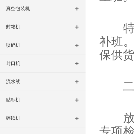
真空包装机
特别
封箱机
补班
喷码机
保供
封口机
流水线
二、
贴标机
放假
碎纸机
专项