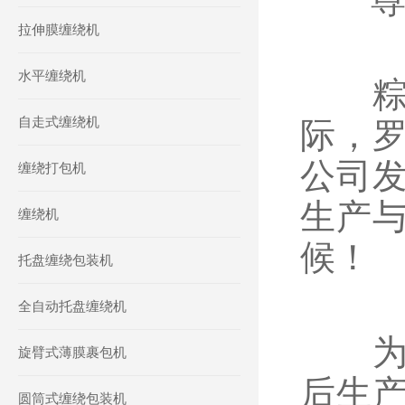
拉伸膜缠绕机
水平缠绕机
粽叶
自走式缠绕机
际，
公司
缠绕打包机
生产
缠绕机
候！
托盘缠绕包装机
全自动托盘缠绕机
为确
旋臂式薄膜裹包机
后生
圆筒式缠绕包装机