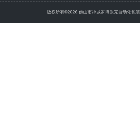
版权所有©2026 佛山市禅城罗博派克自动化包装设备厂 A