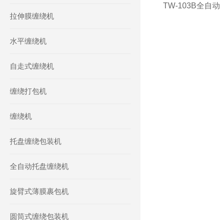
TW-103B全
拉伸膜缠绕机
水平缠绕机
自走式缠绕机
缠绕打包机
缠绕机
托盘缠绕包装机
全自动托盘缠绕机
旋臂式薄膜裹包机
圆筒式缠绕包装机