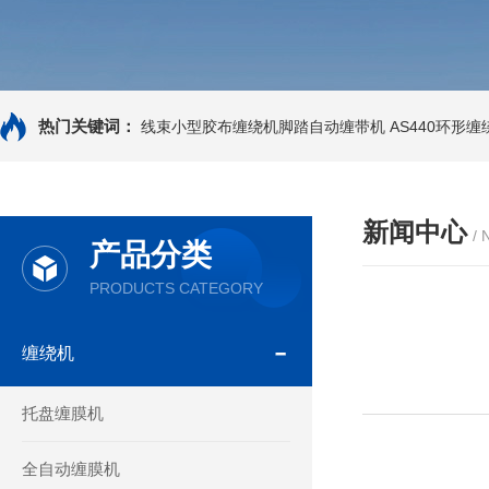
热门关键词：
线束小型胶布缠绕机脚踏自动缠带机
AS440环形
新闻中心
/
产品分类
PRODUCTS CATEGORY
缠绕机
托盘缠膜机
全自动缠膜机