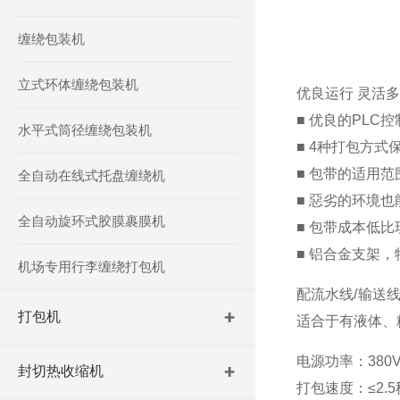
缠绕包装机
立式环体缠绕包装机
优良运行 灵活多
■ 优良的PL
水平式筒径缠绕包装机
■ 4种打包方
■ 包带的适用范
全自动在线式托盘缠绕机
■ 惡劣的环境也
全自动旋环式胶膜裹膜机
■ 包带成本低比
■ 铝合金支架
机场专用行李缠绕打包机
配流水线/输送
打包机
适合于有液体、
电源功率：380V/
封切热收缩机
打包速度：≤2.5