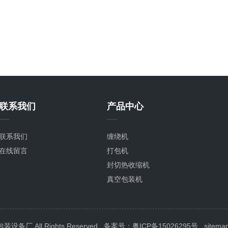
联系我们
产品中心
联系我们
缠绕机
在线留言
打包机
封切热收缩机
真空包装机
封箱机
喷码机
封口机
 All Rights Reserved
备案号：粤ICP备15026295号
sitema