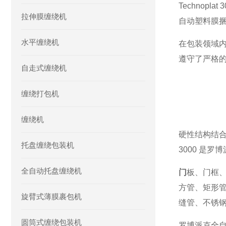
Techno
拉伸膜缠绕机
自动塑料膜
水平缠绕机
在包装领域内
遵守了严格
自走式缠绕机
缠绕打包机
缠绕机
硬性结构结合
托盘缠绕包装机
3000 是
全自动托盘缠绕机
门
板、门框
方管、矩形
旋臂式薄膜裹包机
缝管、不锈
圆筒式缠绕包装机
罗博派克全