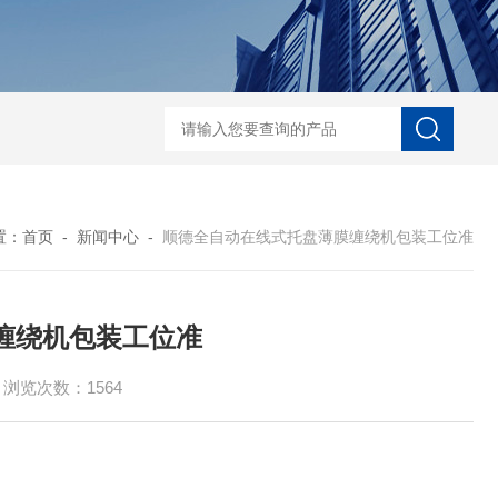
自动协作码垛机纸箱码垛械手
DZ-760全自
置：
首页
-
新闻中心
-
顺德全自动在线式托盘薄膜缠绕机包装工位准
缠绕机包装工位准
浏览次数：1564