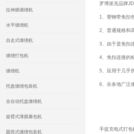
罗博派克品牌JD
拉伸膜缠绕机
1、塑钢带免扣
水平缠绕机
2、普通规格和
自走式缠绕机
3、由于是免扣
缠绕打包机
4、免扣连接的
缠绕机
5、应用于几乎
6、在各地广泛
托盘缠绕包装机
全自动托盘缠绕机
旋臂式薄膜裹包机
手提充电式打包
圆筒式缠绕包装机