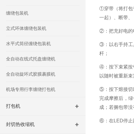
①穿带（将打包
缠绕包装机
一起）、断带、
立式环体缠绕包装机
②：把充好电的
水平式筒径缠绕包装机
③：以右手持工
杆；
全自动在线式托盘缠绕机
④：按下束紧按
全自动旋环式胶膜裹膜机
以随时被重新
机场专用行李缠绕打包机
⑤：按下熔接切
完成摩擦后，绿
打包机
成；若捆包带没
⑥：在LED停
封切热收缩机