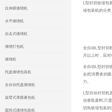
L型封切收缩包
拉伸膜缠绕机
缩包装机的分类
水平缠绕机
自走式缠绕机
缠绕打包机
全自动L型封切
月以上时，应对
缠绕机
全自动L型封切
托盘缠绕包装机
会把消费者的眼
力。
全自动托盘缠绕机
L型自动封切机
旋臂式薄膜裹包机
动卷取废料;只
切热收缩包装的
圆筒式缠绕包装机