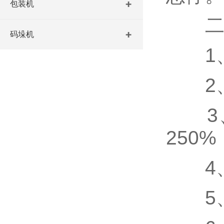
包装机
二
码垛机
1、
2、
3、
250%
4、
5、