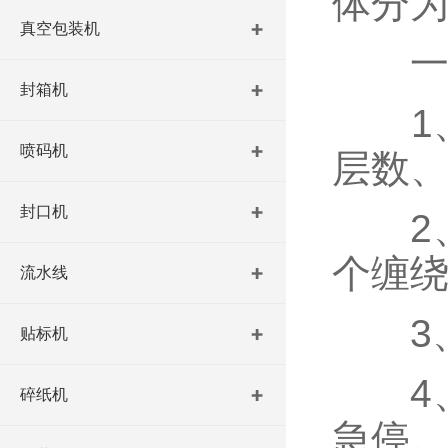
体分
真空包装机
一、
封箱机
1、
喷码机
层数
封口机
2、
个缠
流水线
3、
贴标机
4、
碎纸机
急停