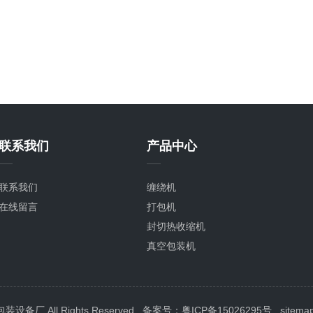
联系我们
产品中心
联系我们
缠绕机
在线留言
打包机
封切热收缩机
真空包装机
封箱机
喷码机
封口机
 All Rights Reserved
备案号：粤ICP备15026295号
sitema